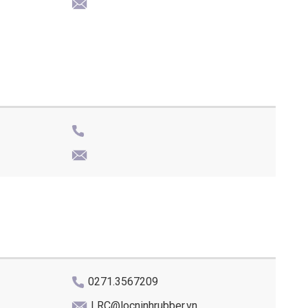
0271.3567209
LRC@locninhrubber.vn