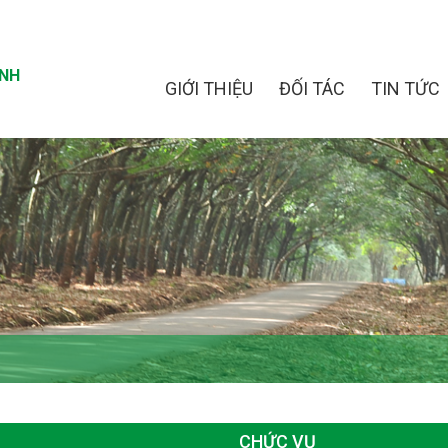
INH
GIỚI THIỆU
ĐỐI TÁC
TIN TỨC
CHỨC VỤ