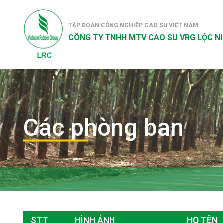
TẬP ĐOÀN CÔNG NGHIỆP CAO SU VIỆT NAM
CÔNG TY TNHH MTV CAO SU VRG LỘC N
Các phòng ban
STT
HÌNH ẢNH
HỌ TÊN