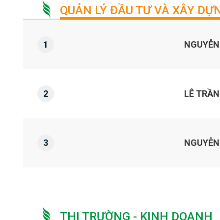
QUẢN LÝ ĐẦU TƯ VÀ XÂY DỰ
1
NGUYỄN
2
LÊ TRẦN
3
NGUYỄN 
THỊ TRƯỜNG - KINH DOANH