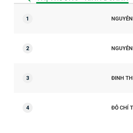
1
NGUYỄN
2
NGUYỄN
3
ĐINH THỊ
4
ĐỖ CHÍ 