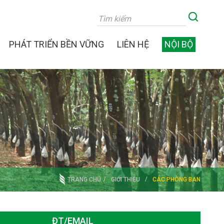
PHÁT TRIỂN BỀN VỮNG
LIÊN HỆ
NỘI BỘ
TRANG CHỦ
GIỚI THIỆU
CÁC PHÒNG BAN
ĐT/EMAIL