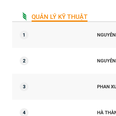
QUẢN LÝ KỸ THUẬT
1
NGUYỄN
2
NGUYỄN
3
PHAN X
4
HÀ THÀ