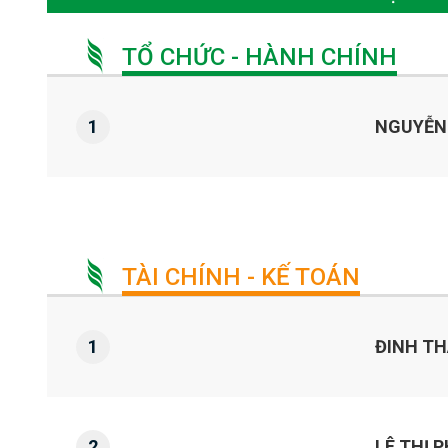
TỔ CHỨC - HÀNH CHÍNH
1
NGUYỄN
TÀI CHÍNH - KẾ TOÁN
1
ĐINH T
2
LÊ THỊ 