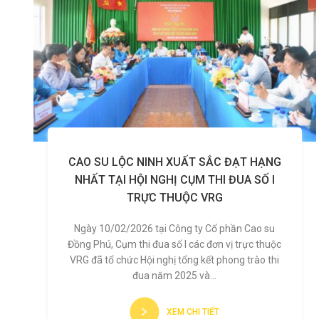
CAO SU LỘC NINH XUẤT SẮC ĐẠT HẠNG
NHẤT TẠI HỘI NGHỊ CỤM THI ĐUA SỐ I
TRỰC THUỘC VRG
Ngày 10/02/2026 tại Công ty Cổ phần Cao su
Đồng Phú, Cụm thi đua số I các đơn vị trực thuộc
VRG đã tổ chức Hội nghị tổng kết phong trào thi
đua năm 2025 và...
XEM CHI TIẾT