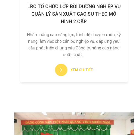
LRC TỔ CHỨC LỚP BỒI DƯỠNG NGHIỆP VỤ
QUẢN LÝ SẢN XUẤT CAO SU THEO MÔ
HÌNH 2 CẤP
Nhằm nâng cao năng lực, trình độ chuyên môn, kỹ
năng làm việc cho cán bộ nghiệp vụ, đáp ứng yêu
cầu phát triển chung của Công ty, nâng cao năng
suất, chất...
XEM CHI TIẾT