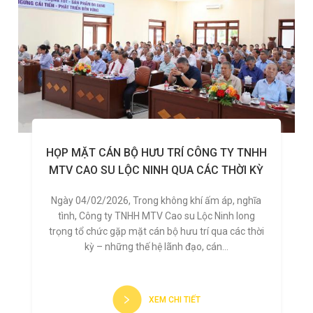
HỌP MẶT CÁN BỘ HƯU TRÍ CÔNG TY TNHH
MTV CAO SU LỘC NINH QUA CÁC THỜI KỲ
Ngày 04/02/2026, Trong không khí ấm áp, nghĩa
tình, Công ty TNHH MTV Cao su Lộc Ninh long
trọng tổ chức gặp mặt cán bộ hưu trí qua các thời
kỳ – những thế hệ lãnh đạo, cán...
XEM CHI TIẾT