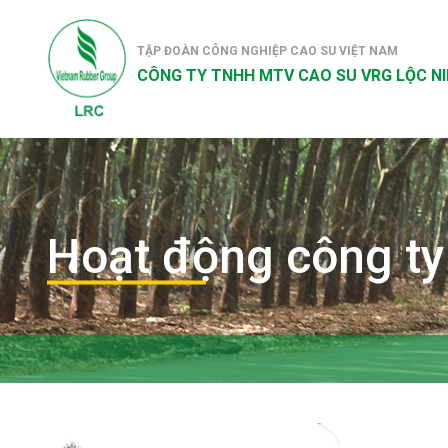
TẬP ĐOÀN CÔNG NGHIỆP CAO SU VIỆT NAM
CÔNG TY TNHH MTV CAO SU VRG LỘC N
Hoạt động công ty