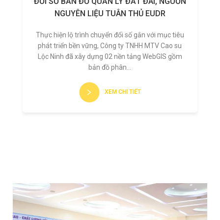
ĐỔI SỐ BẢN ĐỒ QUẢN LÝ ĐẤT ĐAI, NGUỒN
NGUYÊN LIỆU TUÂN THỦ EUDR
Thực hiện lộ trình chuyển đổi số gắn với mục tiêu
phát triển bền vững, Công ty TNHH MTV Cao su
Lộc Ninh đã xây dựng 02 nền tảng WebGIS gồm
bản đồ phân...
XEM CHI TIẾT