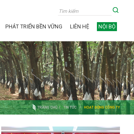
PHÁT TRIỂN BỀN VỮNG
LIÊN HỆ
NỘI BỘ
TRANG CHỦ
TIN TỨC
HOẠT ĐỘNG CÔNG TY