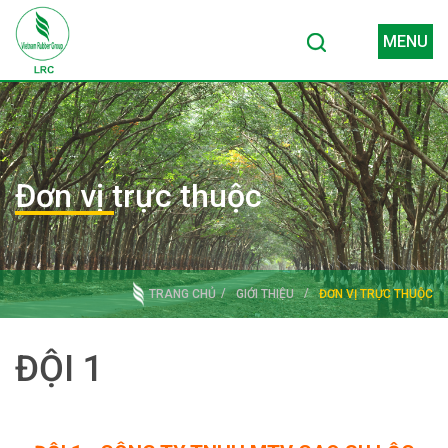
MENU
Đơn vị trực thuộc
TRANG CHỦ
GIỚI THIỆU
ĐƠN VỊ TRỰC THUỘC
ĐỘI 1