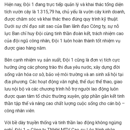
Hiện nay, Đội 1 đang trực tiếp quản lý và khai thác tổng diện
tích vườn cây là 1.315,79 ha, chủ yếu là vườn cây kinh doanh,
được chăm sóc và khai thác theo đúng quy trình kỹ thuật.
Dưới sự chỉ đạo sát sao của Ban lãnh đạo Công ty, sự nỗ
lực Ban chỉ huy Đội cùng tinh thần đoàn kết, trách nhiệm cao
của đội ngũ công nhân, Đội 1 luôn hoàn thành tốt nhiệm vụ
được giao hàng năm.
Bên cạnh nhiệm vụ sản xuất, Đội 1 cũng là đơn vị tích cực
hưởng ứng các phong trào thi đua yêu nước, xây dựng đời
sống văn hóa cơ sở, bảo vệ môi trường và an sinh xã hội tại
địa phương. Các hoạt động văn nghệ, thể dục thể thao, giao
lưu nội bộ và các chương trình hỗ trợ người lao động luôn
được quan tâm tổ chức thường xuyên, góp phần gắn kết tinh
thần tập thể và nâng cao chất lượng cuộc sống cho cán bộ –
công nhân viên.
Với bề dày truyền thống và tinh thần lao động không ngừng
nghỉ, Đội 1 – Công ty TNHH MTV Cao su Lộc Ninh nhận