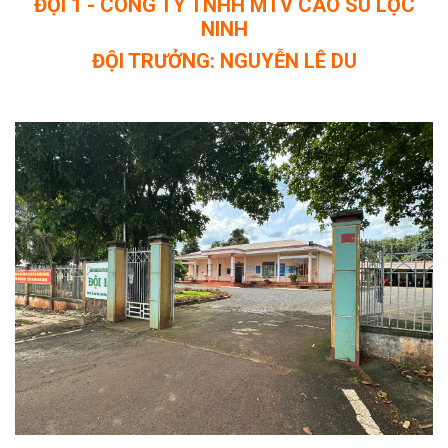
ĐỘI 1 - CÔNG TY TNHH MTV CAO SU LỘC
NINH
ĐỘI TRƯỞNG: NGUYỄN LÊ DU