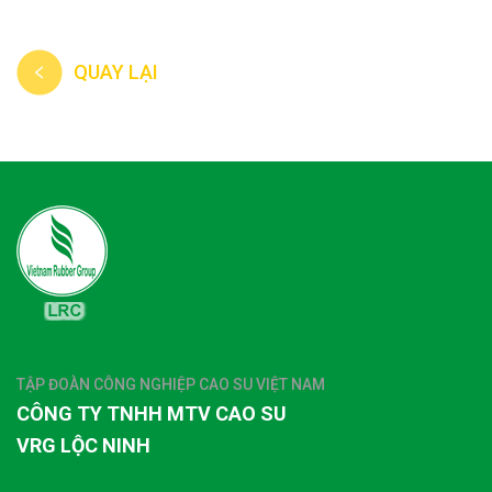
QUAY LẠI
TẬP ĐOÀN CÔNG NGHIỆP CAO SU VIỆT NAM
CÔNG TY TNHH MTV CAO SU
VRG LỘC NINH