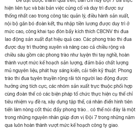
Để đạt được thành quả trên, Ban chỉ huy Đội 7 đã thực
hiện liên tục và bài bản việc củng cố và duy trì được sự
thống nhất cao trong công tác quản lý, điều hành sản xuất,
nội bộ gắn bó đoàn kết, thu nhập tiền lương được duy trì ở
mức cao, công khai tạo đòn bẩy kích thích CBCNV thi đua
lao động sản xuất đạt hiệu quả cao. Các phong trào thi đua
được duy trì thường xuyên và nâng cao cả chiều rộng và
chiều sâu gồm các phong trào như luyện thi tay nghề, hoàn
thành vượt mức kế hoạch sản lượng, đảm bảo chất lượng
mủ nguyên liệu, phát huy sáng kiến, cải tiến kỹ thuật. Phong
trào thi đua tuyên truyền rộng rãi tới người lao động được
hưởng ứng tích cực, các nhóm sản xuất trực thuộc phối hợp
cùng đoàn thể có các biện pháp tổ chức thực hiện cụ thể chỉ
tiêu nhiệm vụ đề ra, xây dựng tập thể, cá nhân điển hình tiên
tiến làm nòng cốt thúc đẩy phong trào… có thể nói đây là một
trong những nguyên nhân giúp đơn vị Đội 7 trong những năm
qua luôn hoàn thành vượt mức kế hoạch công ty giao.