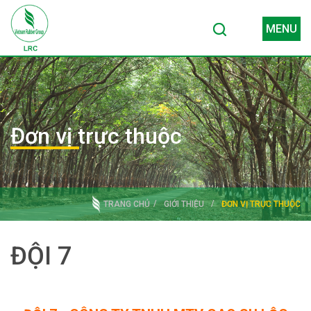
MENU
Đơn vị trực thuộc
TRANG CHỦ
GIỚI THIỆU
ĐƠN VỊ TRỰC THUỘC
ĐỘI 7