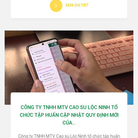
XEM CHI TIẾT
CÔNG TY TNHH MTV CAO SU LỘC NINH TỔ
CHỨC TẬP HUẤN CẬP NHẬT QUY ĐỊNH MỚI
CỦA...
Công ty TNHH MTV Cao su Lộc Ninh tổ chức tập huấn