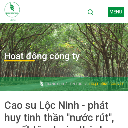
MENU
Hoạt động công ty
TRANG CHỦ
TIN TỨC
HOẠT ĐỘNG CÔNG TY
Cao su Lộc Ninh - phát
huy tinh thần "nước rút",