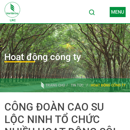
MENU
Hoạt động công ty
TRANG CHỦ
TIN TỨC
HOẠT ĐỘNG CÔNG TY
CÔNG ĐOÀN CAO SU
LỘC NINH TỔ CHỨC