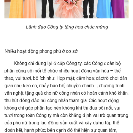
Lãnh đạo Công ty tặng hoa chúc mừng
Nhiều hoạt động phong phú ở cơ sở:
Không chỉ dừng lại ở cấp Công ty, các Công đoàn bộ
phận cũng sôi nổi tổ chức nhiều hoạt động văn hóa – thể
thao, vui tươi, bổ ích như: Họp mặt; cắm hoa; cáctrò chơi dân
gian như kéo co, nhảy bao bố, chuyền chanh…; chương trình
văn nghệ; tặng quà cho nữ công nhân có hoàn cảnh khó khăn,
thu hút đông đảo nữ công nhân tham gia. Các hoạt động
không chỉ góp phần tạo nên không khí thi đua sôi nổi, vui
tươi trong toàn Công ty mà còn khẳng định vai trò quan trọng
của phụ nữ trong lao động sản xuất và xây dựng tập thể
đoàn kết, hạnh phúc; bên cạnh đó thể hiện sự quan tâm,