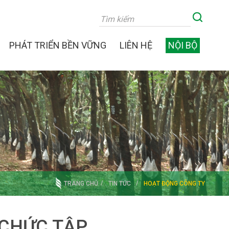
PHÁT TRIỂN BỀN VỮNG
LIÊN HỆ
NỘI BỘ
TRANG CHỦ
TIN TỨC
HOẠT ĐỘNG CÔNG TY
 CHỨC TẬP