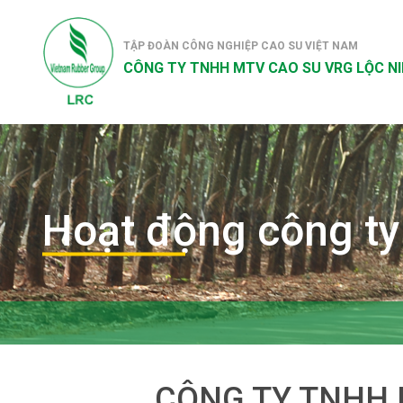
TẬP ĐOÀN CÔNG NGHIỆP CAO SU VIỆT NAM
CÔNG TY TNHH MTV CAO SU VRG LỘC N
Hoạt động công ty
CÔNG TY TNHH 