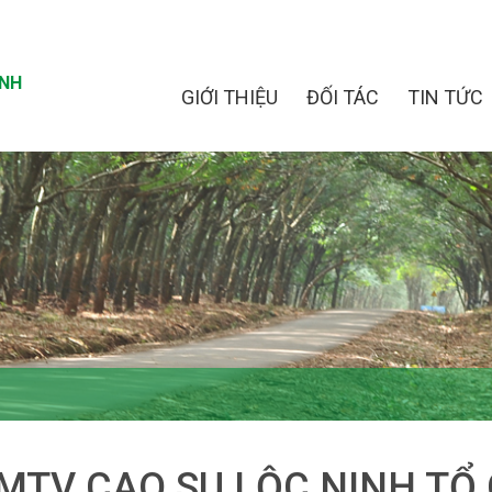
INH
GIỚI THIỆU
ĐỐI TÁC
TIN TỨC
MTV CAO SU LỘC NINH TỔ