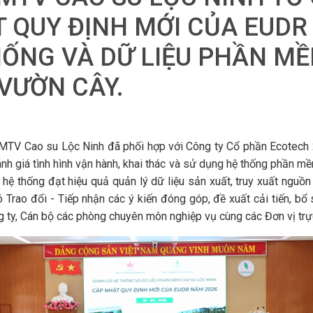
 QUY ĐỊNH MỚI CỦA EUDR 
HỐNG VÀ DỮ LIỆU PHẦN MỀ
VƯỜN CÂY.
o su Lộc Ninh đã phối hợp với Công ty Cổ phần Ecotech 2A
h giá tình hình vận hành, khai thác và sử dụng hệ thống phần m
n hệ thống đạt hiệu quả quản lý dữ liệu sản xuất, truy xuất ngu
ó Trao đổi - Tiếp nhận các ý kiến đóng góp, đề xuất cải tiến, 
g ty, Cán bộ các phòng chuyên môn nghiệp vụ cùng các Đơn vị tr