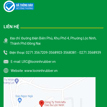
LIÊN HỆ
Địa chỉ: Đường Điện Biên Phủ, Khu Phố 4, Phường Lộc Ninh,
Thành Phố Đồng Nai
Điện thoại: 0271.3567209-3568903-3568381 - 0271.3568939
E-mail:
LRC@locninhrubber.vn
Website:
www.locninhrubber.vn