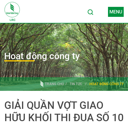
MENU
Hoạt động công ty
TRANG CHỦ
TIN TỨC
HOẠT ĐỘNG CÔNG TY
GIẢI QUẦN VỢT GIAO
HỮU KHỐI THI ĐUA SỐ 10