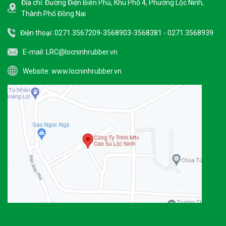
Địa chỉ: Đường Điện Biên Phủ, Khu Phố 4, Phường Lộc Ninh,
Thành Phố Đồng Nai
Điện thoại: 0271.3567209-3568903-3568381 - 0271.3568939
E-mail:
LRC@locninhrubber.vn
Website:
www.locninhrubber.vn