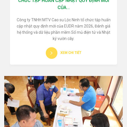
CHỨC TẬP HUẤN CẬP NHẬT QUY ĐỊNH MỚI
CỦA...
Công ty TNHH MTV Cao su Lộc Ninh tổ chức tập huấn
cập nhật quy định mới của EUDR năm 2026, Đánh giá
hệ thống và dữ liệu phần mềm Sổ mủ điện tử và Nhật
ký vườn cây.
XEM CHI TIẾT