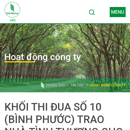
MENU
Hoạt động công ty
TRANG CHỦ
TIN TỨC
HOẠT ĐỘNG CÔNG TY
KHỐI THI ĐUA SỐ 10
(BÌNH PHƯỚC) TRAO