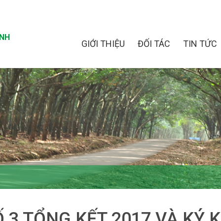
INH
GIỚI THIỆU
ĐỐI TÁC
TIN TỨC
Ố 3 TỔNG KẾT 2017 VÀ KÝ 