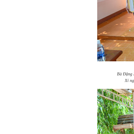
Bà Đặng K
Xí ng