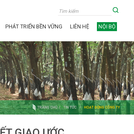
PHÁT TRIỂN BỀN VỮNG
LIÊN HỆ
NỘI BỘ
TRANG CHỦ
TIN TỨC
HOẠT ĐỘNG CÔNG TY
KẾT GIAO ƯỚC