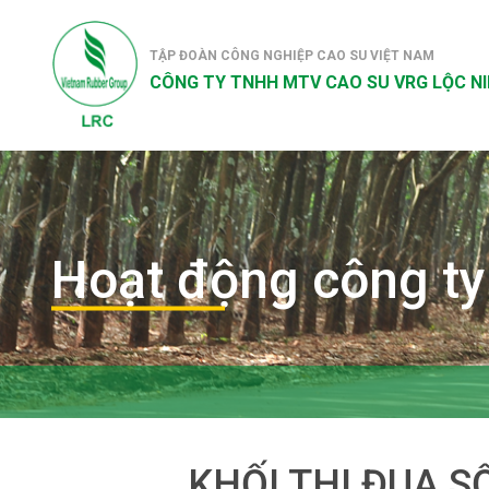
TẬP ĐOÀN CÔNG NGHIỆP CAO SU VIỆT NAM
CÔNG TY TNHH MTV CAO SU VRG LỘC N
Hoạt động công ty
KHỐI THI ĐUA S