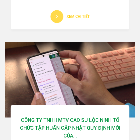
XEM CHI TIẾT
CÔNG TY TNHH MTV CAO SU LỘC NINH TỔ
CHỨC TẬP HUẤN CẬP NHẬT QUY ĐỊNH MỚI
CỦA...