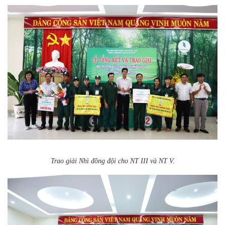
Trao giải Nhì đồng đội cho NT III và NT V.