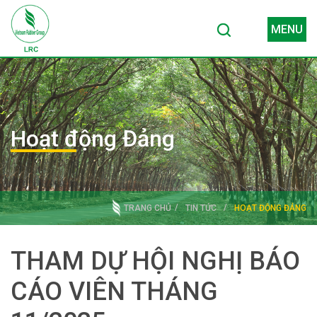
MENU
Hoạt động Đảng
TRANG CHỦ
TIN TỨC
HOẠT ĐỘNG ĐẢNG
THAM DỰ HỘI NGHỊ BÁO
CÁO VIÊN THÁNG