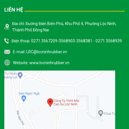
LIÊN HỆ
Địa chỉ: Đường Điện Biên Phủ, Khu Phố 4, Phường Lộc Ninh,
Thành Phố Đồng Nai
Điện thoại: 0271.3567209-3568903-3568381 - 0271.3568939
E-mail:
LRC@locninhrubber.vn
Website:
www.locninhrubber.vn